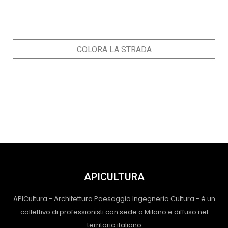
COLORA LA STRADA
APICULTURA
APICultura - Architettura Paesaggio Ingegneria Cultura - è un
collettivo di professionisti con sede a Milano e diffuso nel
territorio italiano